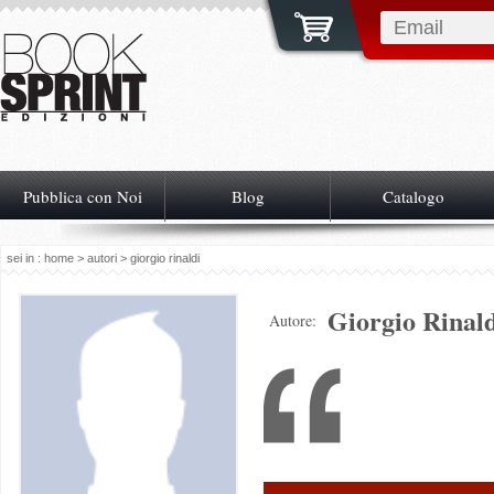
Pubblica con Noi
Blog
Catalogo
sei in :
home
>
autori
> giorgio rinaldi
Giorgio Rinal
Autore: