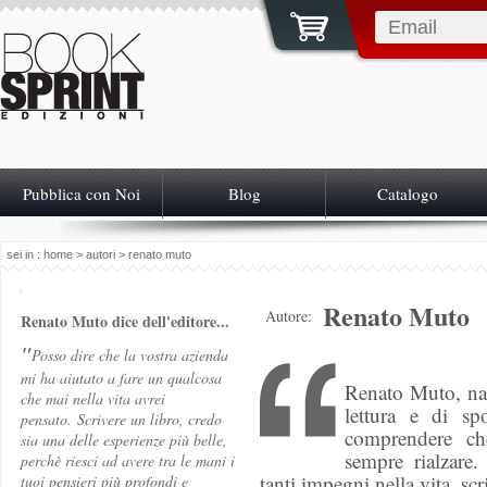
Pubblica con Noi
Blog
Catalogo
sei in :
home
>
autori
> renato muto
Renato Muto
Autore:
Renato Muto dice dell'editore...
"
Posso dire che la vostra azienda
mi ha aiutato a fare un qualcosa
Renato Muto, nat
che mai nella vita avrei
lettura e di sp
pensato.
Scrivere un libro, credo
comprendere ch
sia una delle esperienze più belle,
sempre rialzare.
perchè riesci ad avere tra le mani i
tanti impegni nella vita, scr
tuoi pensieri più profondi e