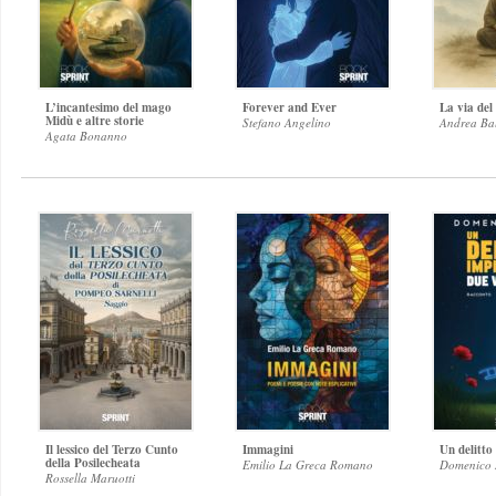
L’incantesimo del mago
Forever and Ever
La via del
Midù e altre storie
Stefano Angelino
Andrea Ba
Agata Bonanno
Il lessico del Terzo Cunto
Immagini
Un delitto
della Posilecheata
Emilio La Greca Romano
Domenico 
Rossella Maruotti