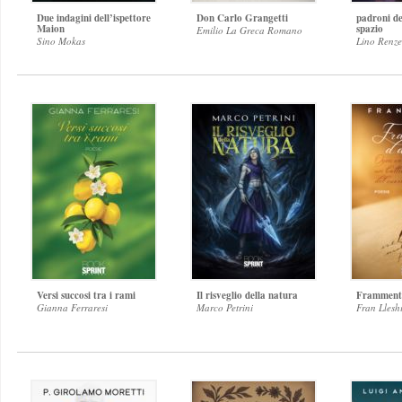
Due indagini dell’ispettore
Don Carlo Grangetti
padroni de
Maion
spazio
Emilio La Greca Romano
Sino Mokas
Lino Renzet
Versi succosi tra i rami
Il risveglio della natura
Framment
Gianna Ferraresi
Marco Petrini
Fran Llesh