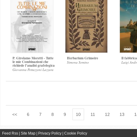
P. Girolamo Moretti - Tutte
Herbarium Grimoire
Il fabbrica
le mie Combinazioni che
Simona Semino
Luigi Andr
richiede l’analisi grafologica
Giovanna Pettazzoni Lazzara
<<
6
7
8
9
10
11
12
13
1
Feed Rss
|
Site Map
|
Privacy Policy
|
Cookie Policy