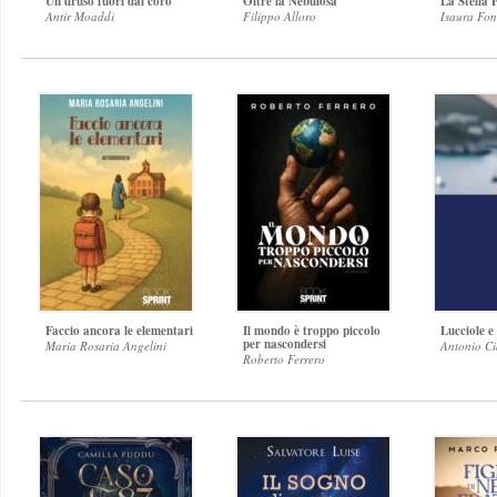
Un druso fuori dal coro
Oltre la Nebulosa
La Stella
Antir Moaddi
Filippo Alloro
Isaura Fon
Faccio ancora le elementari
Il mondo è troppo piccolo
Lucciole e 
per nascondersi
Maria Rosaria Angelini
Antonio Ci
Roberto Ferrero