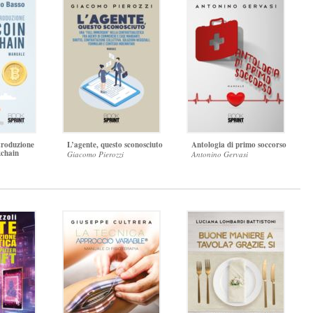
ntroduzione
L’agente, questo sconosciuto
Antologia di primo soccorso
kchain
Giacomo Pierozzi
Antonino Gervasi