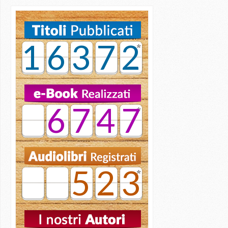
16372
6747
523