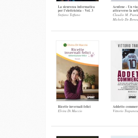
La sicurezza informatica
Acufene - Un via
per l’elettricista - Vol. 3
attraverso la ne
Stefano Toffano
Claudio M. Pianu
Michele De Bened
Ricette invernali felici
Addetto commerc
Elvira Di Maccio
Vittorio Trapanes