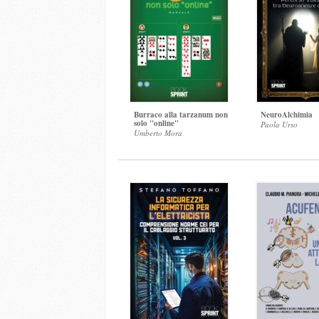
Burraco alla tarzanum non
NeuroAlchimia
solo "online"
Paola Urso
Umberto Mora