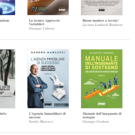
luzione
La tecnica Approccio
Buone maniere a tavola?
Variabile®
Luciana Lombardi Battistoni
Giuseppe Cultrera
lutto
L’Agenzia Immobiliare di
Manuale dell’insegnante di
successo
sostegno
Sandro Marcucci
Giuseppe Condemi