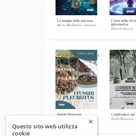
La mappa della salvezza
L’arte nella rivo
informatica
Maria Maddalena Armenise
Daniele Gazzoli
I
funghi Pleurotus
ConDividere nel 
Raoul Lenaz
Nadia Brusasca
×
Questo sito web utilizza
cookie