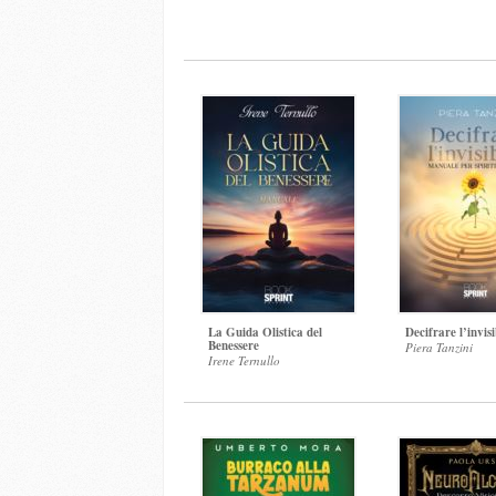
La Guida Olistica del
Decifrare l’invisi
Benessere
Piera Tanzini
Irene Ternullo