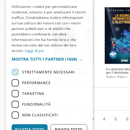
Utilizziamo i cookie per personalizzare
contenuti, annunci e per analizzare il nostro
traffico. Condividiamo inoltre informazioni
sul tuo utilizzo del nostro sito con i nostri
partner pubblicitari e di analisi che
potrebbero combinarle con altre
informazioni che hai fornito loro o che
hanno raccolto dal tuo utilizzo dei loro
servizi.
Leggi di più
MOSTRA TUTTI I PARTNER
(1658) →
Esecuzione pratica di tutti i
La sicurezza inf
STRETTAMENTE NECESSARI
modelli dell’analisi visiva
per l’elettricista
Michael Mologni
Stefano Toffano
PERFORMANCE
TARGETING
FUNZIONALITÀ
NON CLASSIFICATI
<<
1
2
3
4
5
6
ACCETTA TUTTO
RIFIUTA TUTTO