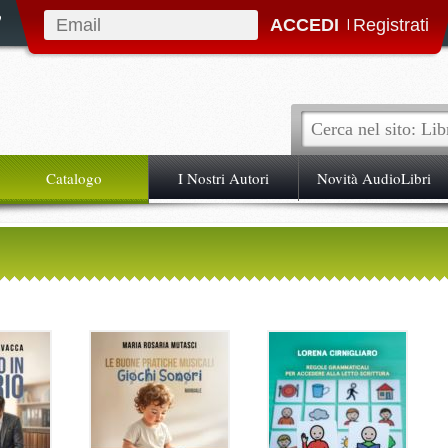
|
Catalogo
I Nostri Autori
Novità AudioLibri