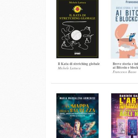
Il Kata di stretching globale
Breve storia e i
ai Bitcoin e bloc
Michele Lattuca
Francesco Basso