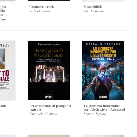
ggio
Cronache e click
Sostenibilità
bbia
Walter Giannò
Alex Castellan
ra -
etto
iale
Breve manuale di pedagogia
La sicurezza informatica
teatrale
per l’elettricista - Advanced
e
Emanuele Gambetti
Stefano Toffano