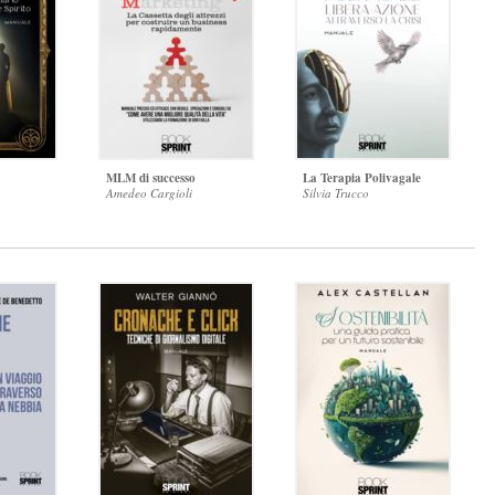
MLM di successo
La Terapia Polivagale
Amedeo Cargioli
Silvia Trucco