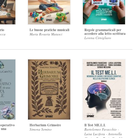
rio
Le buone pratiche musicali
Regole grammaticali per
accedere alla letto-scrittura
acca
Maria Rosaria Mutasci
Lorena Cirnigliaro
-operativo
Herbarium Grimoire
Il Test ME.L.I.
i una
Simona Semino
Bartolomeo Favacchio -
Luisa Lucifora - Antonella