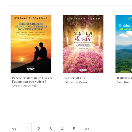
Perché credere in un Dio che
Sentieri di vita
Il silenzio
l'uomo non può vedere?
Giovanna Russo
Vito Motta
Stefano Zuccarello
<<
1
2
3
4
5
>>