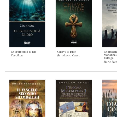
Le profondità di Dio
Chiave di Iside
Le appariz
Madonna a 
Vito Motta
Bartolomeo Cerato
Voltago
Mario Mas