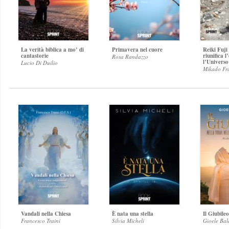
La verità biblica a mo’ di
Primavera nel cuore
Reiki Fuji
cantastorie
riunifica 
Rosa Randazzo
l’Universo
Lucio Di Duilio
Mikado Fra
Vandali nella Chiesa
È nata una stella
Il Giubileo
Francesco Traini
Silvia Micheli
Gioele Bal