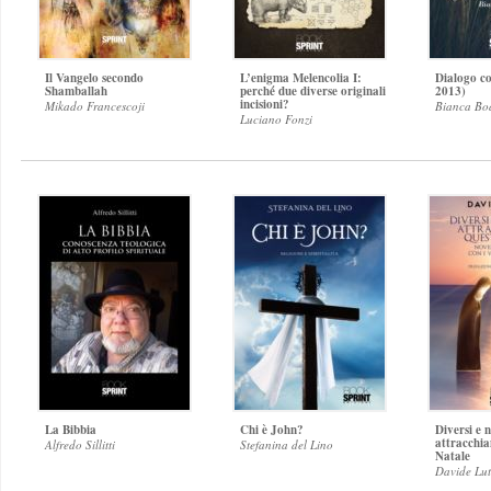
Il Vangelo secondo
L’enigma Melencolia I:
Dialogo c
Shamballah
perché due diverse originali
2013)
incisioni?
Mikado Francescoji
Bianca Boa
Luciano Fonzi
La Bibbia
Chi è John?
Diversi e 
attracchi
Alfredo Sillitti
Stefanina del Lino
Natale
Davide Lut