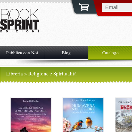
Pubblica con Noi
Blog
Catalogo
Libreria
> Religione e Spiritualità