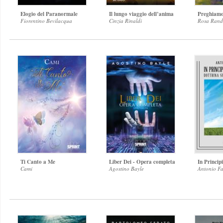
Elogio del Paranormale
Il lungo viaggio dell’anima
Preghiamo
Fiorentino Bevilacqua
Cinzia Rinaldi
Rosa Rand
Ti Canto a Me
Liber Dei - Opera completa
In Princip
Cami
Agostino Bayle
Antonio Fa