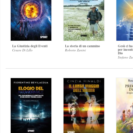
La Giustizia degli Eventi
La storia di un cammino
Gesù ci ha
per incont
Cesare Di Lillo
Roberto Zanini
Dio
Stefano Zu