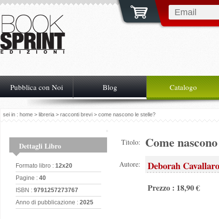
Pubblica con Noi
Blog
Catalogo
sei in :
home
>
libreria
>
racconti brevi
> come nascono le stelle?
Come nascono l
Titolo:
Dettagli Libro
Deborah Cavallar
Autore:
Formato libro :
12x20
Pagine :
40
Prezzo : 18,90 €
ISBN :
9791257273767
Anno di pubblicazione :
2025