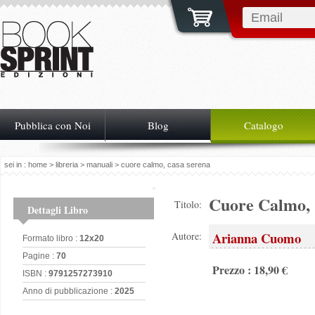
Pubblica con Noi
Blog
Catalogo
sei in :
home
>
libreria
>
manuali
> cuore calmo, casa serena
Cuore Calmo, 
Titolo:
Dettagli Libro
Arianna Cuomo
Autore:
Formato libro :
12x20
Pagine :
70
Prezzo : 18,90 €
ISBN :
9791257273910
Anno di pubblicazione :
2025