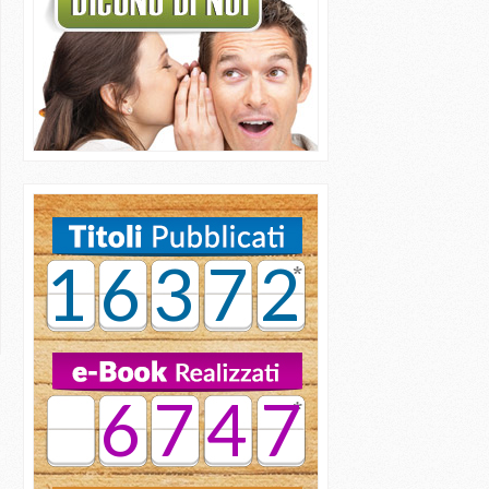
16372
6747