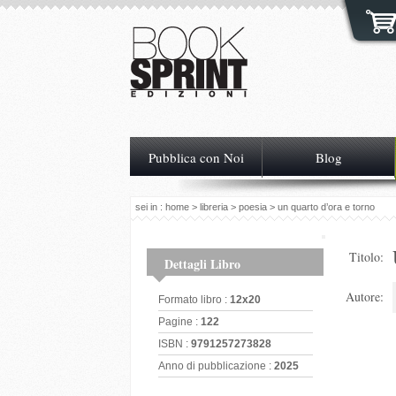
Pubblica con Noi
Blog
sei in :
home
>
libreria
>
poesia
> un quarto d’ora e torno
Titolo:
Dettagli Libro
Autore:
Formato libro :
12x20
Pagine :
122
ISBN :
9791257273828
Anno di pubblicazione :
2025