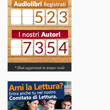
523
7354
* Dati aggiornati in tempo reale