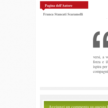
Pagina dell’Autore
Franca Stancati Scaramelli
versi, a v
forza e i
ispira pe
compagnia
Aggiungi un commento su questo l