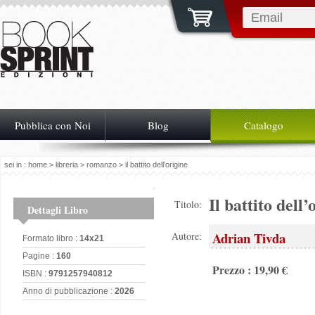
Pubblica con Noi
Blog
Catalogo
sei in :
home
>
libreria
>
romanzo
> il battito dell’origine
Il battito dell’
Titolo:
Dettagli Libro
Adrian Tivda
Autore:
Formato libro :
14x21
Pagine :
160
Prezzo : 19,90 €
ISBN :
9791257940812
Anno di pubblicazione :
2026