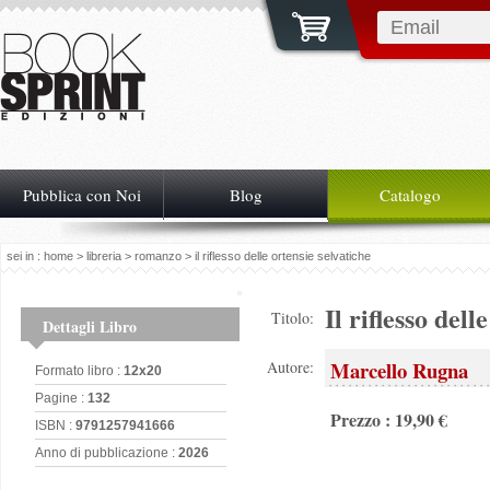
Pubblica con Noi
Blog
Catalogo
sei in :
home
>
libreria
>
romanzo
> il riflesso delle ortensie selvatiche
Il riflesso dell
Titolo:
Dettagli Libro
Marcello Rugna
Autore:
Formato libro :
12x20
Pagine :
132
Prezzo : 19,90 €
ISBN :
9791257941666
Anno di pubblicazione :
2026