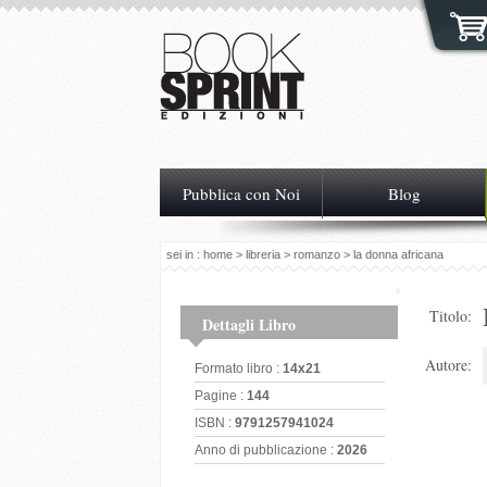
Pubblica con Noi
Blog
sei in :
home
>
libreria
>
romanzo
> la donna africana
Titolo:
Dettagli Libro
Autore:
Formato libro :
14x21
Pagine :
144
ISBN :
9791257941024
Anno di pubblicazione :
2026