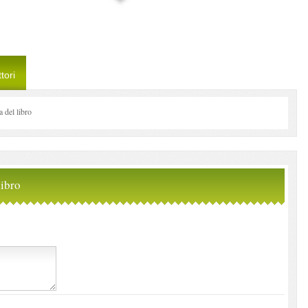
tori
del libro
ibro