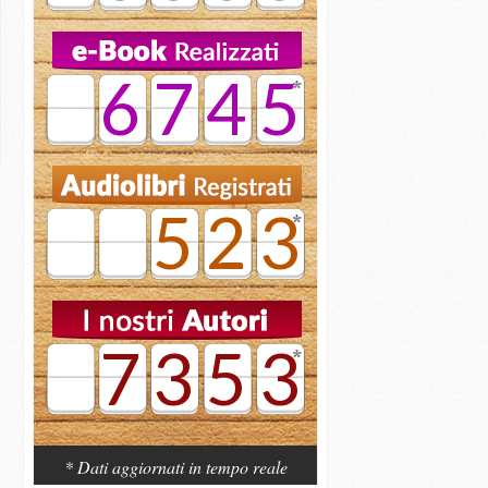
6745
523
7353
* Dati aggiornati in tempo reale