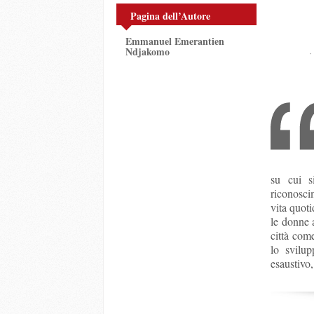
Pagina dell’Autore
Emmanuel Emerantien
Ndjakomo
su cui s
riconosci
vita quoti
le donne a
città come
lo svilu
esaustivo,