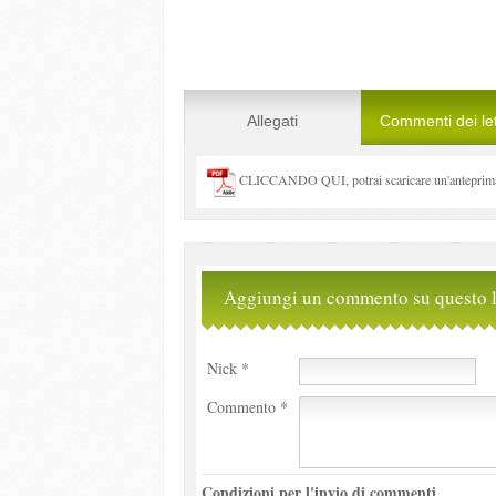
Allegati
Commenti dei let
CLICCANDO QUI, potrai scaricare un'anteprima 
Aggiungi un commento su questo l
Nick *
Commento *
Condizioni per l'invio di commenti