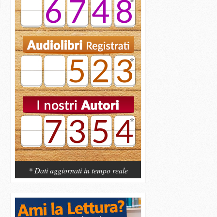
6748
523
7354
* Dati aggiornati in tempo reale