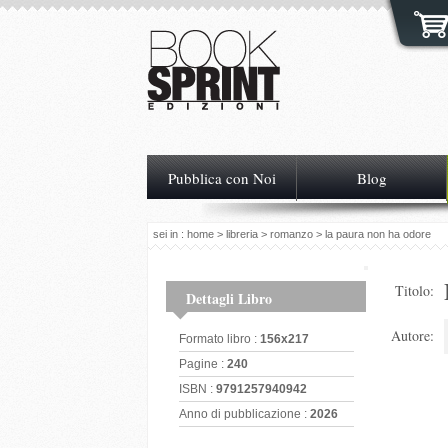
Pubblica con Noi
Blog
sei in :
home
>
libreria
>
romanzo
> la paura non ha odore
Titolo:
Dettagli Libro
Autore:
Formato libro :
156x217
Pagine :
240
ISBN :
9791257940942
Anno di pubblicazione :
2026