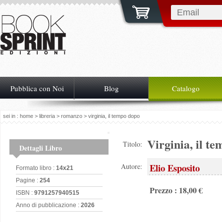
Pubblica con Noi
Blog
Catalogo
sei in :
home
>
libreria
>
romanzo
> virginia, il tempo dopo
Virginia, il t
Titolo:
Dettagli Libro
Elio Esposito
Autore:
Formato libro :
14x21
Pagine :
254
Prezzo : 18,00 €
ISBN :
9791257940515
Anno di pubblicazione :
2026